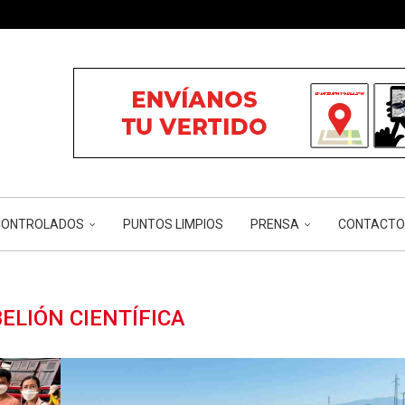
RALES
ÓN...
...
...
RIOS Y...
CÁNCER...
NCONTROLADOS
PUNTOS LIMPIOS
PRENSA
CONTACTO
ELIÓN CIENTÍFICA