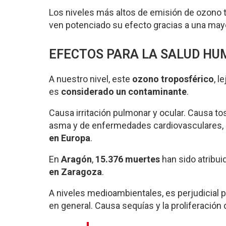
Los niveles más altos de emisión de ozono 
ven potenciado su efecto gracias a una mayor
EFECTOS PARA LA SALUD HU
A nuestro nivel, este
ozono troposférico
, l
es
considerado un contaminante
.
Causa irritación pulmonar y ocular. Causa tos
asma y de enfermedades cardiovasculares, 
en Europa
.
En
Aragón
,
15.376 muertes
han sido atribui
en Zaragoza
.
A niveles medioambientales, es perjudicial p
en general. Causa sequías y la proliferación