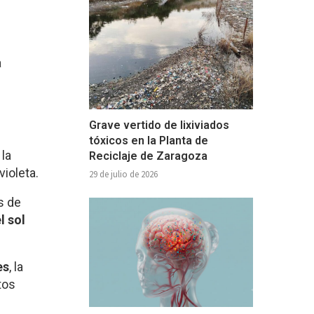
a
Grave vertido de lixiviados
tóxicos en la Planta de
 la
Reciclaje de Zaragoza
violeta.
29 de julio de 2026
s de
l sol
es
, la
tos