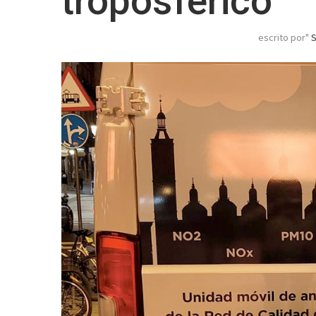
troposférico
escrito por"
S