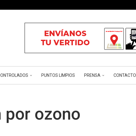
ÓN...
...
...
RIOS Y...
CÁNCER...
NCONTROLADOS
PUNTOS LIMPIOS
PRENSA
CONTACTO
 por ozono