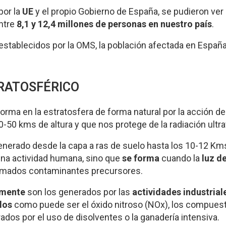
por la
UE
y el propio Gobierno de España, se pudieron ver
ntre
8,1 y 12,4 millones de personas en nuestro país
.
establecidos por la OMS, la población afectada en Españ
RATOSFÉRICO
orma en la estratosfera de forma natural por la acción de
0-50 kms de altura y que nos protege de la radiación ultra
generado desde la capa a ras de suelo hasta los 10-12 Km
una actividad humana, sino que
se forma
cuando la
luz de
llamados contaminantes precursores.
lmente
son los generados por las
actividades industrial
los
como puede ser el óxido nitroso (NOx), los compues
dos por el uso de disolventes o la ganadería intensiva.