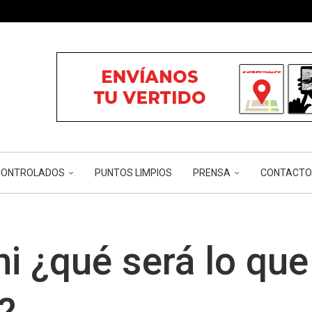
ÓN...
...
...
RIOS Y...
CÁNCER...
NCONTROLADOS
PUNTOS LIMPIOS
PRENSA
CONTACTO
i ¿qué será lo que