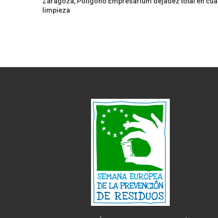
Zaragoza, Polígono Empresarium dejadez total en cua
limpieza