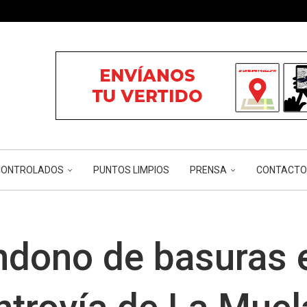
ÓN...
...
...
RIOS Y...
CÁNCER...
NCONTROLADOS
PUNTOS LIMPIOS
PRENSA
CONTACTO
ndono de basuras 