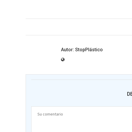
StopPlástico
D