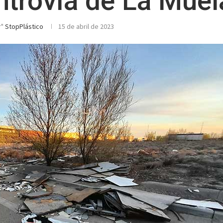
ntrovía de La Muel
r"
StopPlástico
15 de abril de 2023