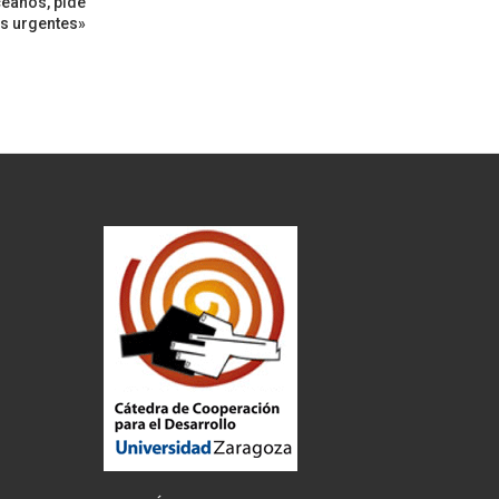
céanos, pide
s urgentes»