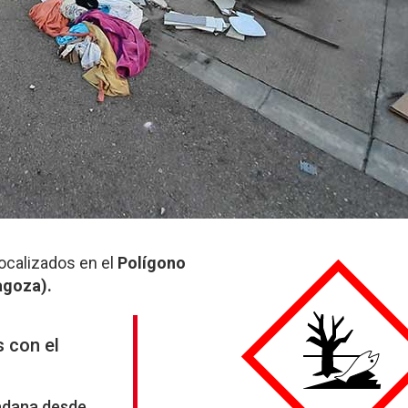
ocalizados en el
Polígono
agoza).
 con el
dadana desde