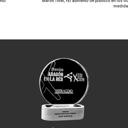
nto
Martín Thiel, «El aumento de plástico en los o
medida