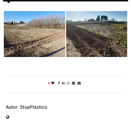
0
StopPlástico