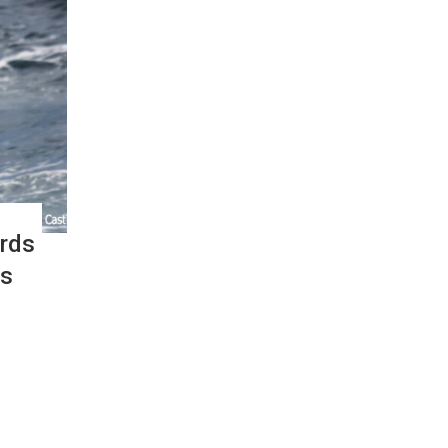
irds
hs