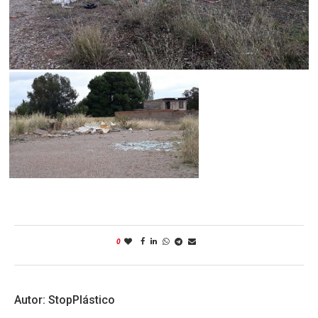
0
StopPlástico