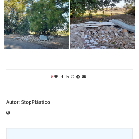
0
StopPlástico