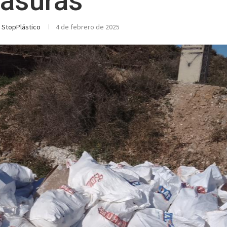
asuras
"
StopPlástico
4 de febrero de 2025