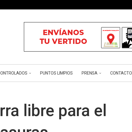
ÓN...
...
...
RIOS Y...
CÁNCER...
NCONTROLADOS
PUNTOS LIMPIOS
PRENSA
CONTACTO
ra libre para el