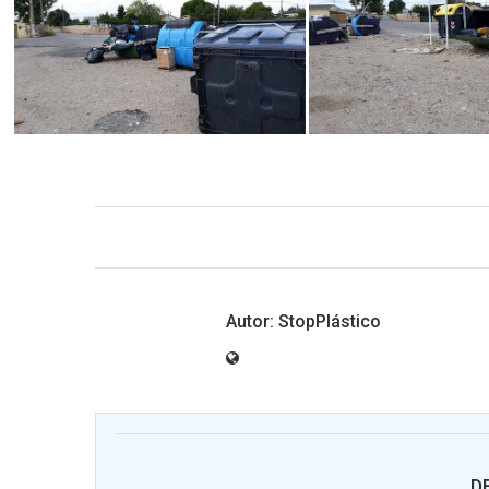
StopPlástico
D