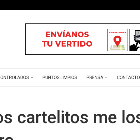
ÓN...
...
...
RIOS Y...
CÁNCER...
NCONTROLADOS
PUNTOS LIMPIOS
PRENSA
CONTACTO
os cartelitos me lo