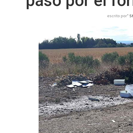
paso por el for
escrito por"
S