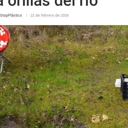
orillas del río
StopPlástico
21 de febrero de 2026