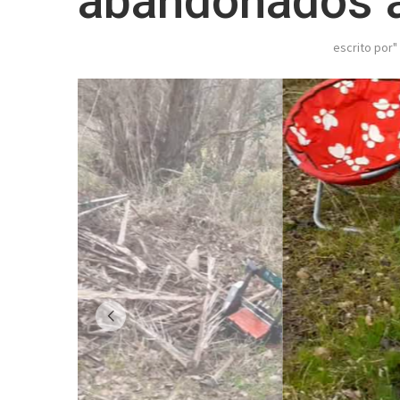
abandonados a 
escrito por"