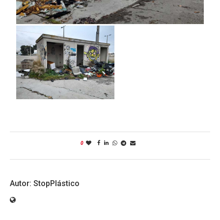
0
StopPlástico